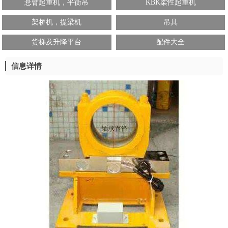
悬臂起重机，平衡吊
KBK柔性起重机
架桥机，提梁机
吊具
货梯及升降平台
配件大全
信息详情